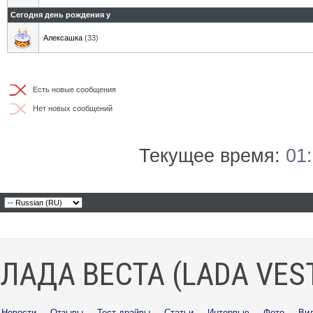
Сегодня день рождения у
Алексашка
(33)
Есть новые сообщения
Нет новых сообщений
Текущее время:
01
ЛАДА ВЕСТА (LADA VES
Новости
·
Отзывы
·
Тест-драйвы
·
Статьи
·
Интервью
·
Фото
·
Ви