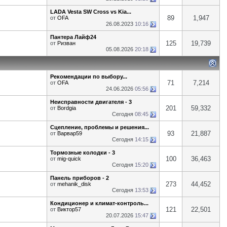
LADA Vesta SW Cross vs Kia...
89
1,947
от
OFA
26.08.2023
10:16
Пантера Лайф24
125
19,739
от
Ризван
05.08.2026
20:18
Рекомендации по выбору...
71
7,214
от
OFA
24.06.2026
05:56
Неисправности двигателя - 3
201
59,332
от
Bordgia
Сегодня
08:45
Сцепление, проблемы и решения...
93
21,887
от
Варвар59
Сегодня
14:15
Тормозные колодки - 3
100
36,463
от
mig-quick
Сегодня
15:20
Панель приборов - 2
273
44,452
от
mehanik_disk
Сегодня
13:53
Кондиционер и климат-контроль...
121
22,501
от
Виктор57
20.07.2026
15:47