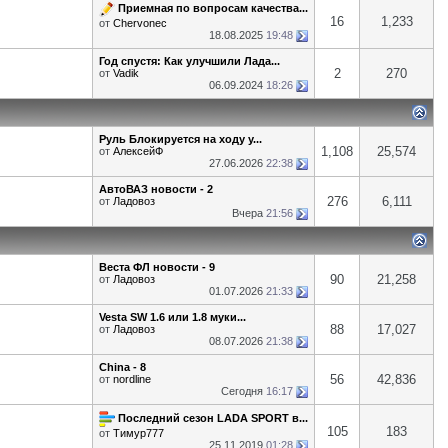
Приемная по вопросам качества...
16
1,233
от
Chervonec
18.08.2025
19:48
Год спустя: Как улучшили Лада...
2
270
от
Vadik
06.09.2024
18:26
Руль Блокируется на ходу у...
1,108
25,574
от
АлексейФ
27.06.2026
22:38
АвтоВАЗ новости - 2
276
6,111
от
Ладовоз
Вчера
21:56
Веста ФЛ новости - 9
90
21,258
от
Ладовоз
01.07.2026
21:33
Vesta SW 1.6 или 1.8 муки...
88
17,027
от
Ладовоз
08.07.2026
21:38
China - 8
56
42,836
от
nordline
Сегодня
16:17
Последний сезон LADA SPORT в...
105
183
от
Тимур777
25.11.2019
01:28