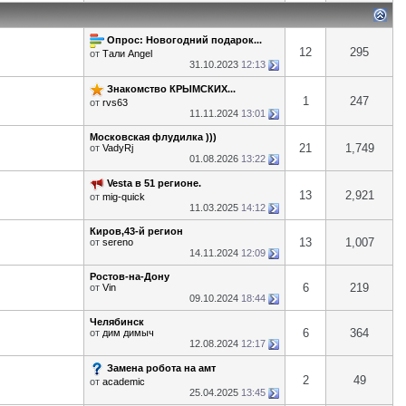
Опрос: Новогодний подарок...
12
295
от
Тали Angel
31.10.2023
12:13
Знакомство КРЫМСКИХ...
1
247
от
rvs63
11.11.2024
13:01
Московская флудилка )))
21
1,749
от
VadyRj
01.08.2026
13:22
Vesta в 51 регионе.
13
2,921
от
mig-quick
11.03.2025
14:12
Киров,43-й регион
13
1,007
от
sereno
14.11.2024
12:09
Ростов-на-Дону
6
219
от
Vin
09.10.2024
18:44
Челябинск
6
364
от
дим димыч
12.08.2024
12:17
Замена робота на амт
2
49
от
academic
25.04.2025
13:45