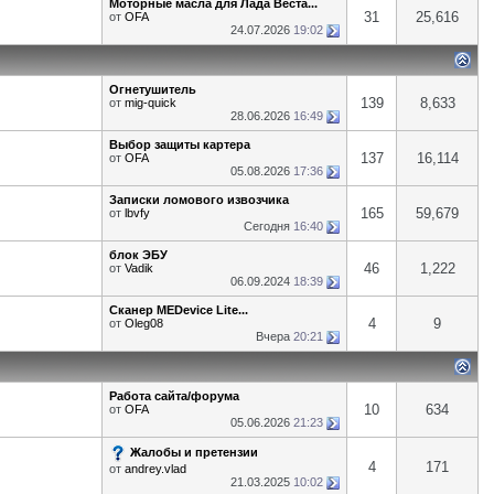
Моторные масла для Лада Веста...
31
25,616
от
OFA
24.07.2026
19:02
Огнетушитель
139
8,633
от
mig-quick
28.06.2026
16:49
Выбор защиты картера
137
16,114
от
OFA
05.08.2026
17:36
Записки ломового извозчика
165
59,679
от
lbvfy
Сегодня
16:40
блок ЭБУ
46
1,222
от
Vadik
06.09.2024
18:39
Сканер MEDevice Lite...
4
9
от
Oleg08
Вчера
20:21
Работа сайта/форума
10
634
от
OFA
05.06.2026
21:23
Жалобы и претензии
4
171
от
andrey.vlad
21.03.2025
10:02