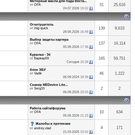
Моторные масла для Лада Веста...
31
25,616
от
OFA
24.07.2026
19:02
Огнетушитель
139
8,633
от
mig-quick
28.06.2026
16:49
Выбор защиты картера
137
16,114
от
OFA
05.08.2026
17:36
Курилка - 34
165
59,751
от
Варвар59
Сегодня
15:26
блок ЭБУ
46
1,222
от
Vadik
06.09.2024
18:39
Сканер MEDevice Lite...
2
2
от
Serg33
06.08.2026
20:03
Работа сайта/форума
10
634
от
OFA
05.06.2026
21:23
Жалобы и претензии
4
171
от
andrey.vlad
21.03.2025
10:02