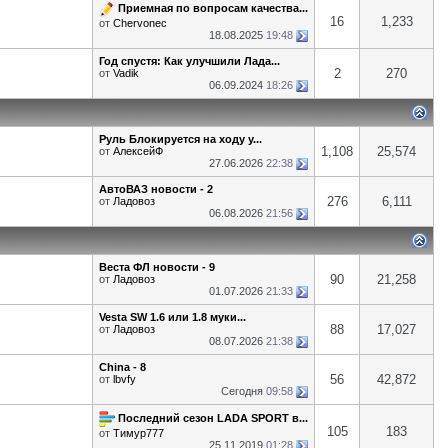
Приемная по вопросам качества...
16
1,233
от
Chervonec
18.08.2025
19:48
Год спустя: Как улучшили Лада...
2
270
от
Vadik
06.09.2024
18:26
Руль Блокируется на ходу у...
1,108
25,574
от
АлексейФ
27.06.2026
22:38
АвтоВАЗ новости - 2
276
6,111
от
Ладовоз
06.08.2026
21:56
Веста ФЛ новости - 9
90
21,258
от
Ладовоз
01.07.2026
21:33
Vesta SW 1.6 или 1.8 муки...
88
17,027
от
Ладовоз
08.07.2026
21:38
China - 8
56
42,872
от
lbvfy
Сегодня
09:58
Последний сезон LADA SPORT в...
105
183
от
Тимур777
25.11.2019
01:28