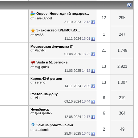
Опрос: Новогодний подарок...
12
295
от
Тали Angel
31.10.2023
12:13
Знакомство КРЫМСКИХ...
1
247
от
rvs63
11.11.2024
13:01
Московская флудилка )))
21
1,749
от
VadyRj
01.08.2026
13:22
Vesta в 51 регионе.
13
2,921
от
mig-quick
11.03.2025
14:12
Киров,43-й регион
13
1,007
от
sereno
14.11.2024
12:09
Ростов-на-Дону
6
219
от
Vin
09.10.2024
18:44
Челябинск
6
364
от
дим димыч
12.08.2024
12:17
Замена робота на амт
2
49
от
academic
25.04.2025
13:45