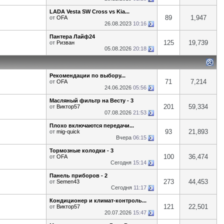
LADA Vesta SW Cross vs Kia...
89
1,947
от
OFA
26.08.2023
10:16
Пантера Лайф24
125
19,739
от
Ризван
05.08.2026
20:18
Рекомендации по выбору...
71
7,214
от
OFA
24.06.2026
05:56
Масляный фильтр на Весту - 3
201
59,334
от
Виктор57
07.08.2026
21:53
Плохо включаются передачи...
93
21,893
от
mig-quick
Вчера
06:15
Тормозные колодки - 3
100
36,474
от
OFA
Сегодня
15:14
Панель приборов - 2
273
44,453
от
Semen43
Сегодня
11:17
Кондиционер и климат-контроль...
121
22,501
от
Виктор57
20.07.2026
15:47