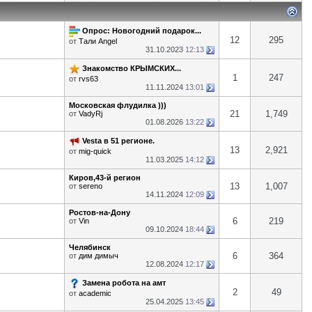
Опрос: Новогодний подарок...
12
295
от
Тали Angel
31.10.2023
12:13
Знакомство КРЫМСКИХ...
1
247
от
rvs63
11.11.2024
13:01
Московская флудилка )))
21
1,749
от
VadyRj
01.08.2026
13:22
Vesta в 51 регионе.
13
2,921
от
mig-quick
11.03.2025
14:12
Киров,43-й регион
13
1,007
от
sereno
14.11.2024
12:09
Ростов-на-Дону
6
219
от
Vin
09.10.2024
18:44
Челябинск
6
364
от
дим димыч
12.08.2024
12:17
Замена робота на амт
2
49
от
academic
25.04.2025
13:45