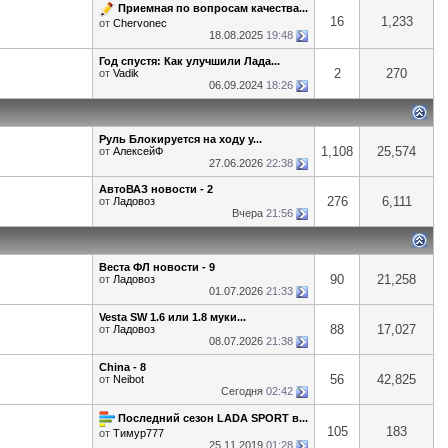
Приемная по вопросам качества...
16
1,233
от
Chervonec
18.08.2025
19:48
Год спустя: Как улучшили Лада...
2
270
от
Vadik
06.09.2024
18:26
Руль Блокируется на ходу у...
1,108
25,574
от
АлексейФ
27.06.2026
22:38
АвтоВАЗ новости - 2
276
6,111
от
Ладовоз
Вчера
21:56
Веста ФЛ новости - 9
90
21,258
от
Ладовоз
01.07.2026
21:33
Vesta SW 1.6 или 1.8 муки...
88
17,027
от
Ладовоз
08.07.2026
21:38
China - 8
56
42,825
от
Neibot
Сегодня
02:42
Последний сезон LADA SPORT в...
105
183
от
Тимур777
25.11.2019
01:28