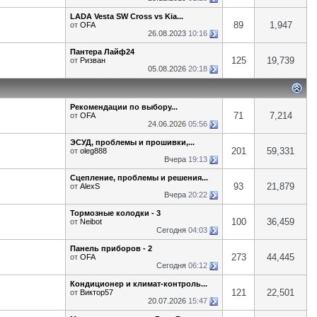
LADA Vesta SW Cross vs Kia...
89
1,947
от
OFA
26.08.2023
10:16
Пантера Лайф24
125
19,739
от
Ризван
05.08.2026
20:18
Рекомендации по выбору...
71
7,214
от
OFA
24.06.2026
05:56
ЭСУД, проблемы и прошивки,...
201
59,331
от
oleg888
Вчера
19:13
Сцепление, проблемы и решения...
93
21,879
от
AlexS
Вчера
20:22
Тормозные колодки - 3
100
36,459
от
Neibot
Сегодня
04:03
Панель приборов - 2
273
44,445
от
OFA
Сегодня
06:12
Кондиционер и климат-контроль...
121
22,501
от
Виктор57
20.07.2026
15:47