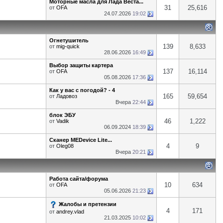
Моторные масла для Лада Веста...
31
25,616
от
OFA
24.07.2026
19:02
Огнетушитель
139
8,633
от
mig-quick
28.06.2026
16:49
Выбор защиты картера
137
16,114
от
OFA
05.08.2026
17:36
Как у вас с погодой? - 4
165
59,654
от
Ладовоз
Вчера
22:44
блок ЭБУ
46
1,222
от
Vadik
06.09.2024
18:39
Сканер MEDevice Lite...
4
9
от
Oleg08
Вчера
20:21
Работа сайта/форума
10
634
от
OFA
05.06.2026
21:23
Жалобы и претензии
4
171
от
andrey.vlad
21.03.2025
10:02