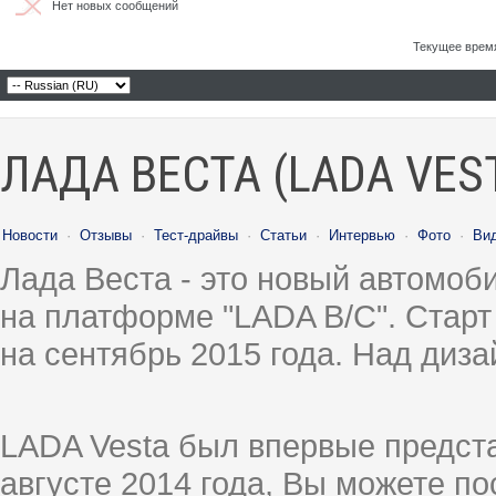
Нет новых сообщений
Текущее врем
ЛАДА ВЕСТА (LADA VES
Новости
·
Отзывы
·
Тест-драйвы
·
Статьи
·
Интервью
·
Фото
·
Ви
Лада Веста - это новый автомо
на платформе "LADA B/C". Старт
на сентябрь 2015 года. Над диз
LADA Vesta был впервые предст
августе 2014 года, Вы можете п