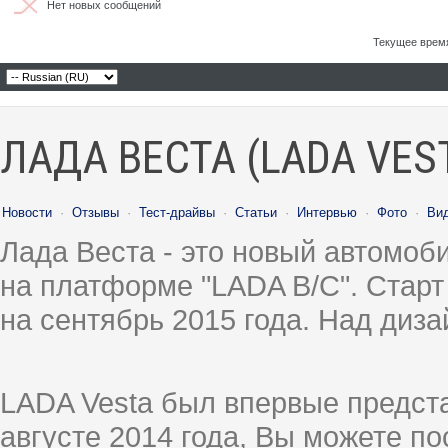
Нет новых сообщений
Текущее врем
ЛАДА ВЕСТА (LADA VES
Новости
·
Отзывы
·
Тест-драйвы
·
Статьи
·
Интервью
·
Фото
·
Ви
Лада Веста - это новый автомо
на платформе "LADA B/C". Старт
на сентябрь 2015 года. Над диз
LADA Vesta был впервые предст
августе 2014 года, Вы можете п