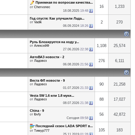
Приемная по вопросам качества...
16
1,233
от
Chervonec
18.08.2025
19:48
Год спустя: Как улучшили Лада...
2
270
от
Vadik
06.09.2024
18:26
Руль Блокируется на ходу у...
1,108
25,574
от
АлексейФ
27.06.2026
22:38
АвтоВАЗ новости - 2
276
6,111
от
Ладовоз
06.08.2026
21:56
Веста ФЛ новости - 9
90
21,258
от
Ладовоз
01.07.2026
21:33
Vesta SW 1.6 или 1.8 муки...
88
17,027
от
Ладовоз
08.07.2026
21:38
China - 9
56
42,872
от
lbvfy
Сегодня
09:58
Последний сезон LADA SPORT в...
105
183
от
Тимур777
25.11.2019
01:28