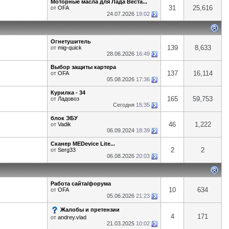
Моторные масла для Лада Веста...
31
25,616
от
OFA
24.07.2026
19:02
Огнетушитель
139
8,633
от
mig-quick
28.06.2026
16:49
Выбор защиты картера
137
16,114
от
OFA
05.08.2026
17:36
Курилка - 34
165
59,753
от
Ладовоз
Сегодня
15:35
блок ЭБУ
46
1,222
от
Vadik
06.09.2024
18:39
Сканер MEDevice Lite...
2
2
от
Serg33
06.08.2026
20:03
Работа сайта/форума
10
634
от
OFA
05.06.2026
21:23
Жалобы и претензии
4
171
от
andrey.vlad
21.03.2025
10:02