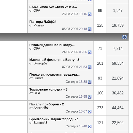
LADA Vesta SW Cross vs Kia...
89
1,947
от
OFA
26.08.2023
10:16
Пантера Лайф24
125
19,739
от
Ризван
05.08.2026
20:18
Рекомендации по выбору...
71
7,214
от
OFA
24.06.2026
05:56
Масляный фильтр на Весту - 3
201
59,334
от
Виктор57
07.08.2026
21:53
Плохо включаются передачи...
93
21,894
от
Lurker
Сегодня
16:38
Тормозные колодки - 3
100
36,482
от
OFA
Сегодня
16:55
Панель приборов - 2
273
44,454
от
АлексейФ
Сегодня
16:07
Брызговики задние/передние
121
22,502
от
Semen43
Сегодня
15:48