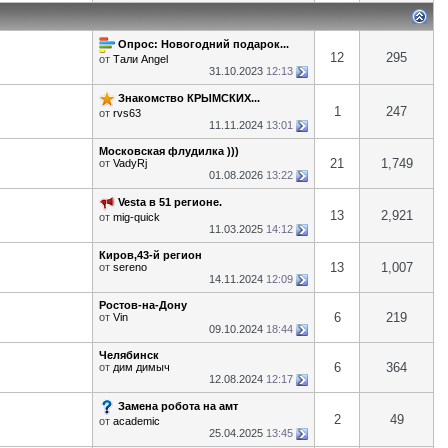
Опрос: Новогодний подарок...
12
295
от
Тали Angel
31.10.2023
12:13
Знакомство КРЫМСКИХ...
1
247
от
rvs63
11.11.2024
13:01
Московская флудилка )))
21
1,749
от
VadyRj
01.08.2026
13:22
Vesta в 51 регионе.
13
2,921
от
mig-quick
11.03.2025
14:12
Киров,43-й регион
13
1,007
от
sereno
14.11.2024
12:09
Ростов-на-Дону
6
219
от
Vin
09.10.2024
18:44
Челябинск
6
364
от
дим димыч
12.08.2024
12:17
Замена робота на амт
2
49
от
academic
25.04.2025
13:45