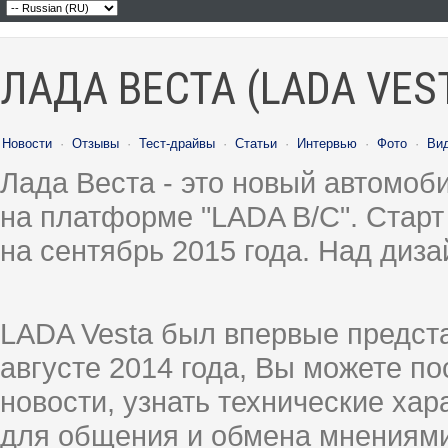
ЛАДА ВЕСТА (LADA VES
Новости
·
Отзывы
·
Тест-драйвы
·
Статьи
·
Интервью
·
Фото
·
Ви
Лада Веста - это новый автомо
на платформе "LADA B/C". Старт
на сентябрь 2015 года. Над диз
LADA Vesta был впервые предст
августе 2014 года, Вы можете п
новости, узнать технические ха
для общения и обмена мнениями