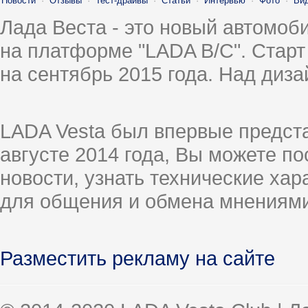
Новости
·
Отзывы
·
Тест-драйвы
·
Статьи
·
Интервью
·
Фото
·
Ви
Лада Веста - это новый автомо
на платформе "LADA B/C". Старт
на сентябрь 2015 года. Над диз
LADA Vesta был впервые предст
августе 2014 года, Вы можете п
новости, узнать технические ха
для общения и обмена мнениями
Разместить рекламу на сайте