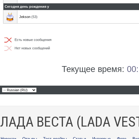
Сегодня день рождения у
Jekson
(53)
Есть новые сообщения
Нет новых сообщений
Текущее время:
00
ЛАДА ВЕСТА (LADA VES
Новости
·
Отзывы
·
Тест-драйвы
·
Статьи
·
Интервью
·
Фото
·
Ви