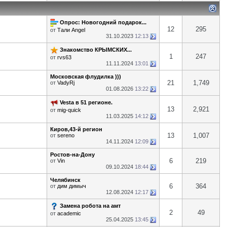
Опрос: Новогодний подарок...
12
295
от
Тали Angel
31.10.2023
12:13
Знакомство КРЫМСКИХ...
1
247
от
rvs63
11.11.2024
13:01
Московская флудилка )))
21
1,749
от
VadyRj
01.08.2026
13:22
Vesta в 51 регионе.
13
2,921
от
mig-quick
11.03.2025
14:12
Киров,43-й регион
13
1,007
от
sereno
14.11.2024
12:09
Ростов-на-Дону
6
219
от
Vin
09.10.2024
18:44
Челябинск
6
364
от
дим димыч
12.08.2024
12:17
Замена робота на амт
2
49
от
academic
25.04.2025
13:45