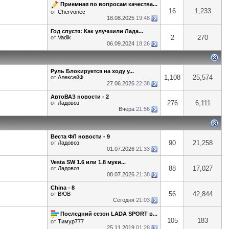
Приемная по вопросам качества...
16
1,233
от
Chervonec
18.08.2025
19:48
Год спустя: Как улучшили Лада...
2
270
от
Vadik
06.09.2024
18:26
Руль Блокируется на ходу у...
1,108
25,574
от
АлексейФ
27.06.2026
22:38
АвтоВАЗ новости - 2
276
6,111
от
Ладовоз
Вчера
21:56
Веста ФЛ новости - 9
90
21,258
от
Ладовоз
01.07.2026
21:33
Vesta SW 1.6 или 1.8 муки...
88
17,027
от
Ладовоз
08.07.2026
21:38
China - 8
56
42,844
от
ВЮВ
Сегодня
21:03
Последний сезон LADA SPORT в...
105
183
от
Тимур777
25.11.2019
01:28