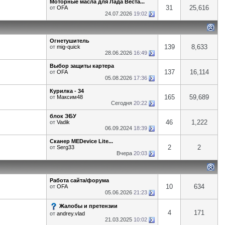
Моторные масла для Лада Веста...
31
25,616
от
OFA
24.07.2026
19:02
Огнетушитель
139
8,633
от
mig-quick
28.06.2026
16:49
Выбор защиты картера
137
16,114
от
OFA
05.08.2026
17:36
Курилка - 34
165
59,689
от
Максим48
Сегодня
20:22
блок ЭБУ
46
1,222
от
Vadik
06.09.2024
18:39
Сканер MEDevice Lite...
2
2
от
Serg33
Вчера
20:03
Работа сайта/форума
10
634
от
OFA
05.06.2026
21:23
Жалобы и претензии
4
171
от
andrey.vlad
21.03.2025
10:02