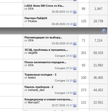
LADA Vesta SW Cross vs Kia...
89
1,947
от
OFA
26.08.2023
10:16
Пантера Лайф24
125
19,739
от
Ризван
05.08.2026
20:18
Рекомендации по выбору...
71
7,214
от
OFA
24.06.2026
05:56
ЭСУД, проблемы и прошивки,...
201
59,333
от
oleg888
Сегодня
19:53
Плохо включаются передачи...
93
21,892
от
OFA
Сегодня
20:54
Тормозные колодки - 3
100
36,465
от
Neibot
Сегодня
19:19
Панель приборов - 2
273
44,452
от
mehanik_disk
Сегодня
13:53
Кондиционер и климат-контроль...
121
22,501
от
Виктор57
20.07.2026
15:47