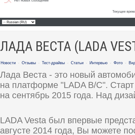
Нет новых сообщений
Текущее врем
ЛАДА ВЕСТА (LADA VES
Новости
·
Отзывы
·
Тест-драйвы
·
Статьи
·
Интервью
·
Фото
·
Ви
Лада Веста - это новый автомо
на платформе "LADA B/C". Старт
на сентябрь 2015 года. Над диз
LADA Vesta был впервые предст
августе 2014 года, Вы можете п