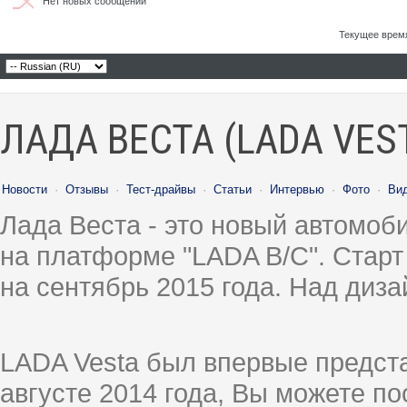
Нет новых сообщений
Текущее врем
ЛАДА ВЕСТА (LADA VES
Новости
·
Отзывы
·
Тест-драйвы
·
Статьи
·
Интервью
·
Фото
·
Ви
Лада Веста - это новый автомо
на платформе "LADA B/C". Старт
на сентябрь 2015 года. Над диз
LADA Vesta был впервые предст
августе 2014 года, Вы можете п