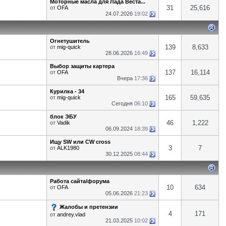
Моторные масла для Лада Веста...
31
25,616
от
OFA
24.07.2026
19:02
Огнетушитель
139
8,633
от
mig-quick
28.06.2026
16:49
Выбор защиты картера
137
16,114
от
OFA
Вчера
17:36
Курилка - 34
165
59,635
от
mig-quick
Сегодня
06:10
блок ЭБУ
46
1,222
от
Vadik
06.09.2024
18:39
Ищу SW или CW cross
3
7
от
ALK1980
30.12.2025
08:44
Работа сайта/форума
10
634
от
OFA
05.06.2026
21:23
Жалобы и претензии
4
171
от
andrey.vlad
21.03.2025
10:02