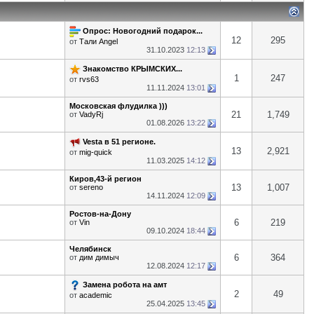
Опрос: Новогодний подарок...
12
295
от
Тали Angel
31.10.2023
12:13
Знакомство КРЫМСКИХ...
1
247
от
rvs63
11.11.2024
13:01
Московская флудилка )))
21
1,749
от
VadyRj
01.08.2026
13:22
Vesta в 51 регионе.
13
2,921
от
mig-quick
11.03.2025
14:12
Киров,43-й регион
13
1,007
от
sereno
14.11.2024
12:09
Ростов-на-Дону
6
219
от
Vin
09.10.2024
18:44
Челябинск
6
364
от
дим димыч
12.08.2024
12:17
Замена робота на амт
2
49
от
academic
25.04.2025
13:45