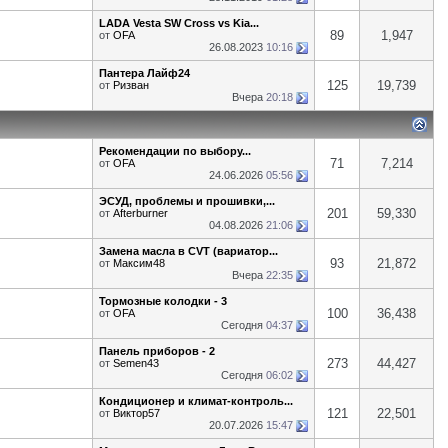
LADA Vesta SW Cross vs Kia...
89
1,947
от
OFA
26.08.2023
10:16
Пантера Лайф24
125
19,739
от
Ризван
Вчера
20:18
Рекомендации по выбору...
71
7,214
от
OFA
24.06.2026
05:56
ЭСУД, проблемы и прошивки,...
201
59,330
от
Afterburner
04.08.2026
21:06
Замена масла в CVT (вариатор...
93
21,872
от
Максим48
Вчера
22:35
Тормозные колодки - 3
100
36,438
от
OFA
Сегодня
04:37
Панель приборов - 2
273
44,427
от
Semen43
Сегодня
06:02
Кондиционер и климат-контроль...
121
22,501
от
Виктор57
20.07.2026
15:47