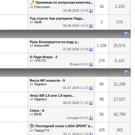
Приемная по вопросам качества...
16
1,233
от
Chervonec
18.08.2025
19:48
Год спустя: Как улучшили Лада...
2
270
от
Vadik
06.09.2024
18:26
Руль Блокируется на ходу у...
1,108
25,574
от
АлексейФ
27.06.2026
22:38
О Ладе Искра - 2
276
6,110
от
<FK<TC
Вчера
10:40
Веста ФЛ новости - 9
90
21,258
от
Ладовоз
01.07.2026
21:33
Vesta SW 1.6 или 1.8 муки...
88
17,027
от
Ладовоз
08.07.2026
21:38
China - 8
56
42,799
от
ВЮВ
Сегодня
05:55
Последний сезон LADA SPORT в...
105
183
от
Тимур777
25.11.2019
01:28