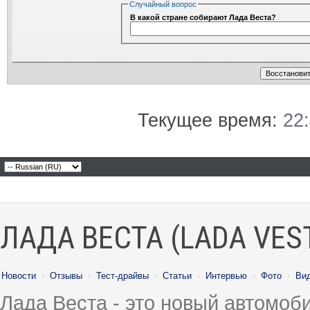
Случайный вопрос
В какой стране собирают Лада Веста?
Текущее время:
22
ЛАДА ВЕСТА (LADA VES
Новости
·
Отзывы
·
Тест-драйвы
·
Статьи
·
Интервью
·
Фото
·
Ви
Лада Веста - это новый автомо