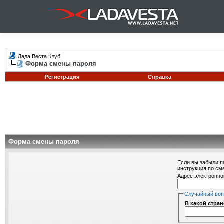
Лада Веста Клуб
Форма смены пароля
Регистрация
Справка
Форма смены пароля
Если вы забыли п
инструкция по см
Адрес электронно
Случайный во
В какой стра