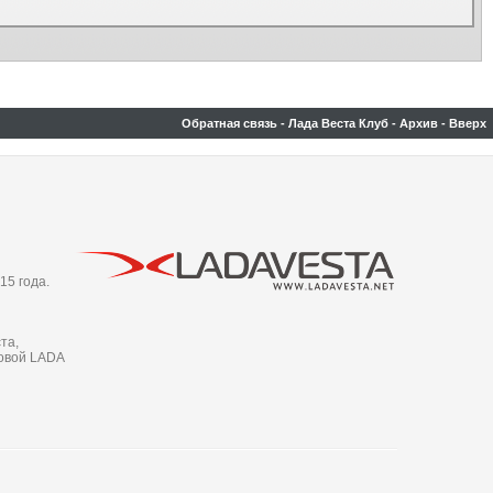
Обратная связь
-
Лада Веста Клуб
-
Архив
-
Вверх
15 года.
та,
новой LADA