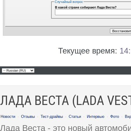
Случайный вопрос
В какой стране собирают Лада Веста?
Текущее время:
14
ЛАДА ВЕСТА (LADA VES
Новости
·
Отзывы
·
Тест-драйвы
·
Статьи
·
Интервью
·
Фото
·
Ви
Лада Веста - это новый автомо