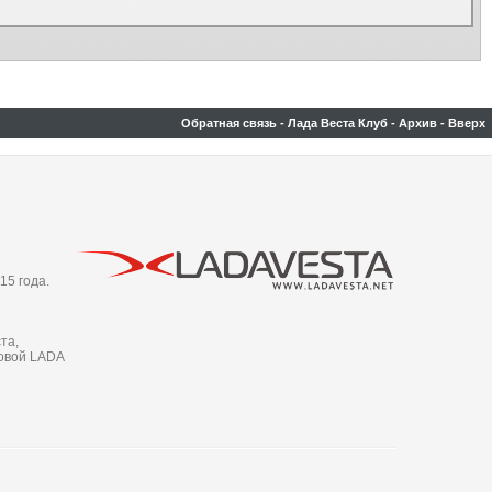
Обратная связь
-
Лада Веста Клуб
-
Архив
-
Вверх
15 года.
та,
новой LADA