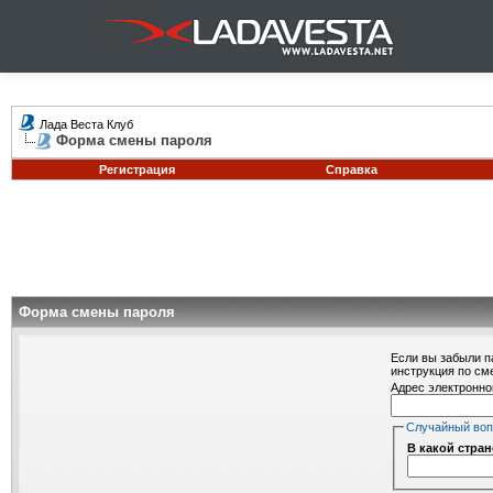
Лада Веста Клуб
Форма смены пароля
Регистрация
Справка
Форма смены пароля
Если вы забыли п
инструкция по см
Адрес электронно
Случайный во
В какой стра