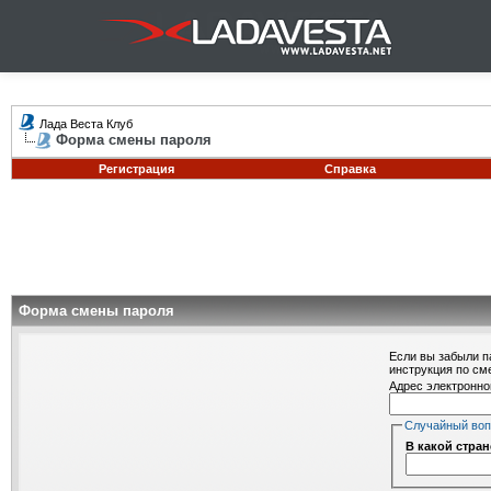
Лада Веста Клуб
Форма смены пароля
Регистрация
Справка
Форма смены пароля
Если вы забыли п
инструкция по см
Адрес электронно
Случайный во
В какой стра