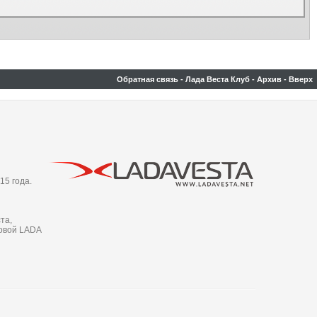
Обратная связь
-
Лада Веста Клуб
-
Архив
-
Вверх
15 года.
та,
новой LADA