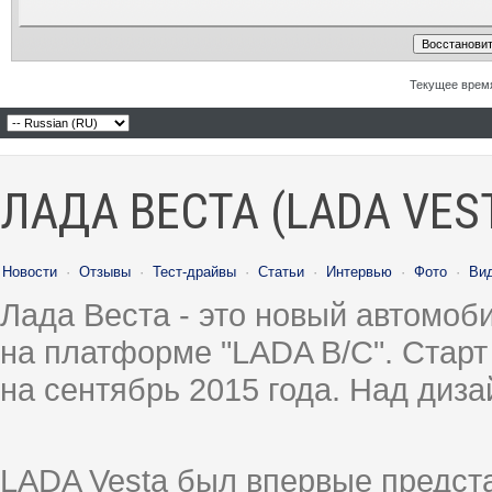
Текущее врем
ЛАДА ВЕСТА (LADA VES
Новости
·
Отзывы
·
Тест-драйвы
·
Статьи
·
Интервью
·
Фото
·
Ви
Лада Веста - это новый автомо
на платформе "LADA B/C". Старт
на сентябрь 2015 года. Над диз
LADA Vesta был впервые предст