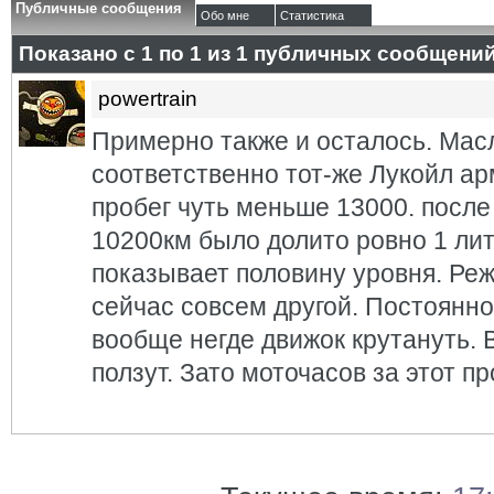
Публичные сообщения
Обо мне
Статистика
Показано с 1 по
1
из
1
публичных сообщени
powertrain
Примерно также и осталось. Мас
соответственно тот-же Лукойл ар
пробег чуть меньше 13000. посл
10200км было долито ровно 1 лит
показывает половину уровня. Ре
сейчас совсем другой. Постоянно 
вообще негде движок крутануть. В
ползут. Зато моточасов за этот п