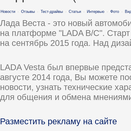
Новости
·
Отзывы
·
Тест-драйвы
·
Статьи
·
Интервью
·
Фото
·
Ви
Лада Веста - это новый автомо
на платформе "LADA B/C". Старт
на сентябрь 2015 года. Над диз
LADA Vesta был впервые предст
августе 2014 года, Вы можете п
новости, узнать технические ха
для общения и обмена мнениями
Разместить рекламу на сайте