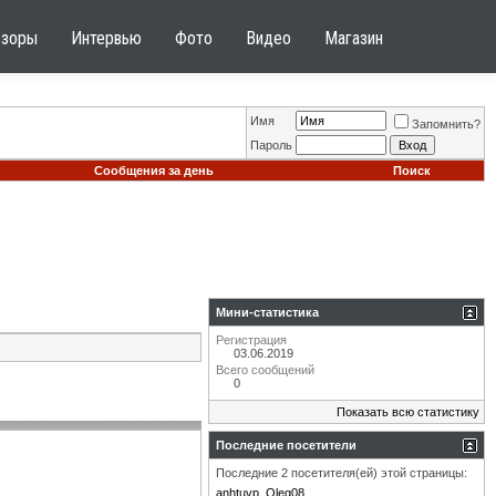
бзоры
Интервью
Фото
Видео
Магазин
Имя
Запомнить?
Пароль
Сообщения за день
Поиск
Мини-статистика
Регистрация
03.06.2019
Всего сообщений
0
Показать всю статистику
Последние посетители
Последние 2 посетителя(ей) этой страницы:
anhtuvp
Oleg08