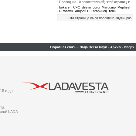
Последние 10 посетителя(ей) этой страницы:
bokareff
CFC
destin
Lordi
Marucmp
Mephest
Ruwalwik
Андрей С
Гагаринец
тень
Эта страница была посещена
28,966
раз
Обратная связь
-
Лада Веста Клуб
-
Архив
-
Вверх
15 года.
та,
новой LADA