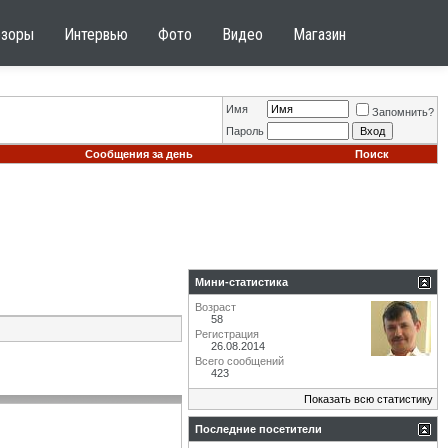
бзоры
Интервью
Фото
Видео
Магазин
Имя
Запомнить?
Пароль
Сообщения за день
Поиск
Мини-статистика
Возраст
58
Регистрация
26.08.2014
Всего сообщений
423
Показать всю статистику
Последние посетители