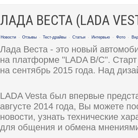
ЛАДА ВЕСТА (LADA VES
Новости
·
Отзывы
·
Тест-драйвы
·
Статьи
·
Интервью
·
Фото
·
Ви
Лада Веста - это новый автомо
на платформе "LADA B/C". Старт
на сентябрь 2015 года. Над диз
LADA Vesta был впервые предст
августе 2014 года, Вы можете п
новости, узнать технические ха
для общения и обмена мнениями