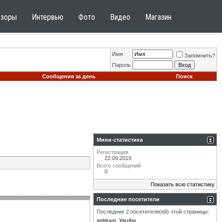
бзоры
Интервью
Фото
Видео
Магазин
Имя
Запомнить?
Пароль
Сообщения за день
Поиск
Мини-статистика
Регистрация
22.09.2019
Всего сообщений
0
Показать всю статистику
Последние посетители
Последние 2 посетителя(ей) этой страницы:
anhtuvp
Yaroha