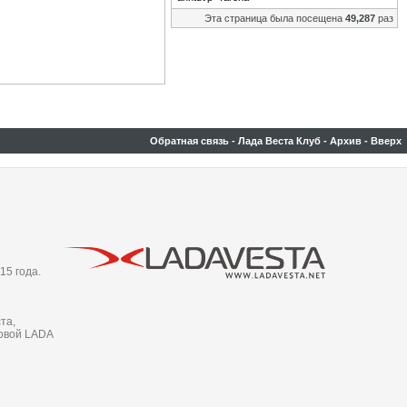
Эта страница была посещена
49,287
раз
Обратная связь
-
Лада Веста Клуб
-
Архив
-
Вверх
15 года.
та,
новой LADA