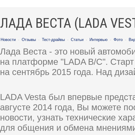
ЛАДА ВЕСТА (LADA VES
Новости
·
Отзывы
·
Тест-драйвы
·
Статьи
·
Интервью
·
Фото
·
Ви
Лада Веста - это новый автомо
на платформе "LADA B/C". Старт
на сентябрь 2015 года. Над диз
LADA Vesta был впервые предст
августе 2014 года, Вы можете п
новости, узнать технические ха
для общения и обмена мнениями