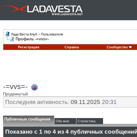
Лада Веста Клуб
>
Пользователи
Профиль -=vvs=-
Регистрация
Справка
Сообщество
-=vvs=-
Продвинутый
Последняя активность:
09.11.2025
20:31
Публичные сообщения
Обо мне
Статистика
Показано с 1 по
4
из
4
публичных сообщени