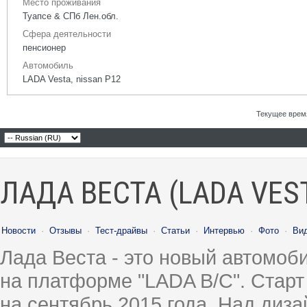
Место проживания
Туапсе & СПб Лен.обл.
Сфера деятельности
пенсионер
Автомобиль
LADA Vesta, nissan P12
Текущее врем
ЛАДА ВЕСТА (LADA VES
Новости
·
Отзывы
·
Тест-драйвы
·
Статьи
·
Интервью
·
Фото
·
Ви
Лада Веста - это новый автомо
на платформе "LADA B/C". Старт
на сентябрь 2015 года. Над диз