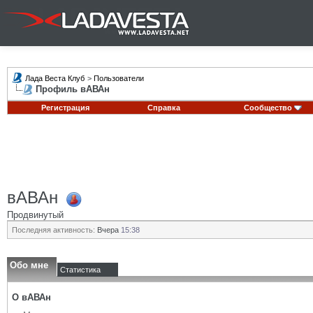
Лада Веста Клуб
>
Пользователи
Профиль вАВАн
Регистрация
Справка
Сообщество
вАВАн
Продвинутый
Последняя активность:
Вчера
15:38
Обо мне
Статистика
О вАВАн