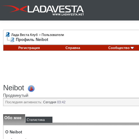
Лада Веста Клуб
>
Пользователи
Профиль Neibot
Регистрация
Справка
Сообщество
Neibot
Продвинутый
Последняя активность:
Сегодня
03:42
Обо мне
Статистика
О Neibot