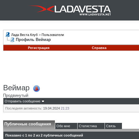
Лада Веста Клуб
>
Пользователи
Профиль Веймар
Регистрация
Справка
Веймар
Продвинутый
Отправить сообщение
Последняя активность:
19.04.2024
21:23
Публичные сообщения
Обо мне
Статистика
Связь
Показано с 1 по
2
из
2
публичных сообщений