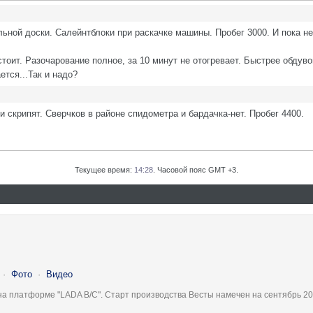
льной доски. Салейнтблоки при раскачке машины. Пробег 3000. И пока не
.
оит. Разочарование полное, за 10 минут не отогревает. Быстрее обдуво
ется...Так и надо?
и скрипят. Сверчков в районе спидометра и бардачка-нет. Пробег 4400.
Текущее время:
14:28
. Часовой пояс GMT +3.
·
Фото
·
Видео
на платформе "LADA B/C". Старт производства Весты намечен на сентябрь 20