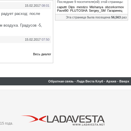
Последние 9 посетителя(ей) этой страницы:
15.02.2017
08:01
caputtt
Dips
mestizo
Mishanya
obzorkormov
Pavel90
PLUTOSHA
Sergey_SM
Гагаринец
 радует расход: после
Эта страница была посещена
56,563
раз
м воздуха. Градусов -5,
15.02.2017
07:50
Весь диалог
Обратная связь
-
Лада Веста Клуб
-
Архив
-
Вверх
15 года.