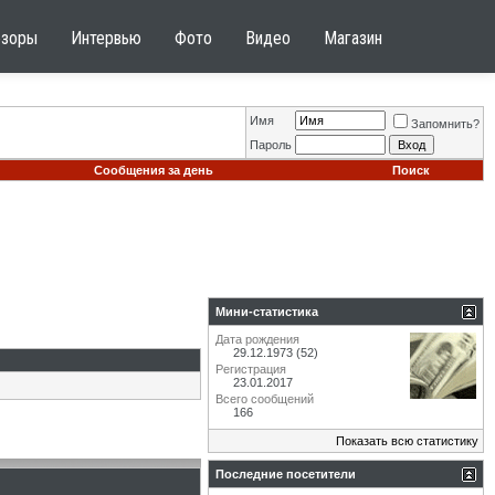
бзоры
Интервью
Фото
Видео
Магазин
Имя
Запомнить?
Пароль
Сообщения за день
Поиск
Мини-статистика
Дата рождения
29.12.1973 (52)
Регистрация
23.01.2017
Всего сообщений
166
Показать всю статистику
Последние посетители