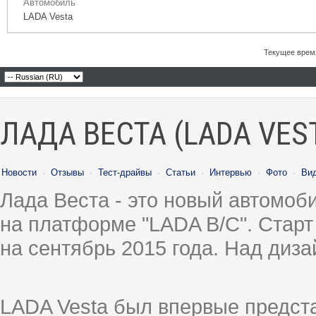
Автомобиль
LADA Vesta
Текущее врем
ЛАДА ВЕСТА (LADA VES
Новости
·
Отзывы
·
Тест-драйвы
·
Статьи
·
Интервью
·
Фото
·
Ви
Лада Веста - это новый автомо
на платформе "LADA B/C". Старт
на сентябрь 2015 года. Над диз
LADA Vesta был впервые предст