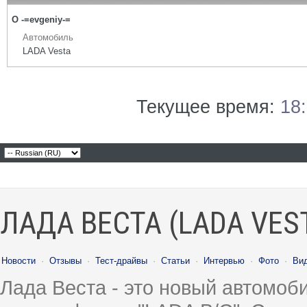
О -=evgeniy-=
Автомобиль
LADA Vesta
Текущее время:
18
ЛАДА ВЕСТА (LADA VES
Новости
·
Отзывы
·
Тест-драйвы
·
Статьи
·
Интервью
·
Фото
·
Ви
Лада Веста - это новый автомо