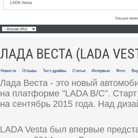
LADA Vesta
Текущее врем
ЛАДА ВЕСТА (LADA VES
Новости
·
Отзывы
·
Тест-драйвы
·
Статьи
·
Интервью
·
Фото
·
Ви
Лада Веста - это новый автомо
на платформе "LADA B/C". Старт
на сентябрь 2015 года. Над диз
LADA Vesta был впервые предст