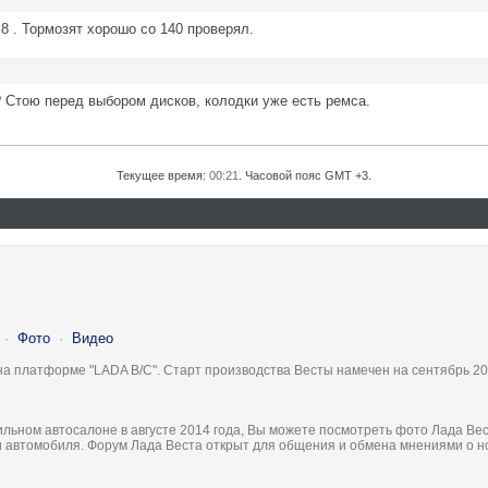
8 . Тормозят хорошо со 140 проверял.
? Стою перед выбором дисков, колодки уже есть ремса.
Текущее время:
00:21
. Часовой пояс GMT +3.
·
Фото
·
Видео
на платформе "LADA B/C". Старт производства Весты намечен на сентябрь 20
льном автосалоне в августе 2014 года, Вы можете посмотреть фото Лада Вес
ки автомобиля. Форум Лада Веста открыт для общения и обмена мнениями о 