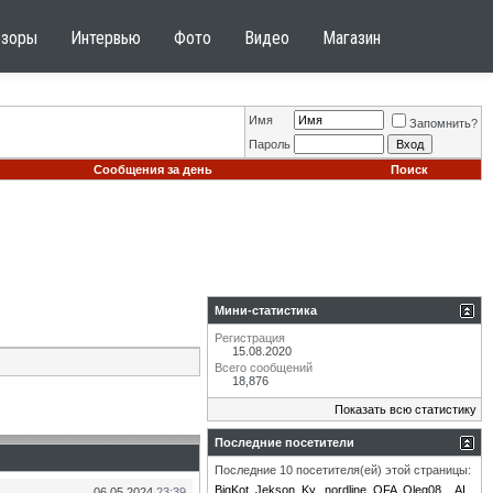
бзоры
Интервью
Фото
Видео
Магазин
Имя
Запомнить?
Пароль
Сообщения за день
Поиск
Мини-статистика
Регистрация
15.08.2020
Всего сообщений
18,876
Показать всю статистику
Последние посетители
Последние 10 посетителя(ей) этой страницы:
BigKot
Jekson
Ky.
nordline
OFA
Oleg08
_AI_
06.05.2024
23:39