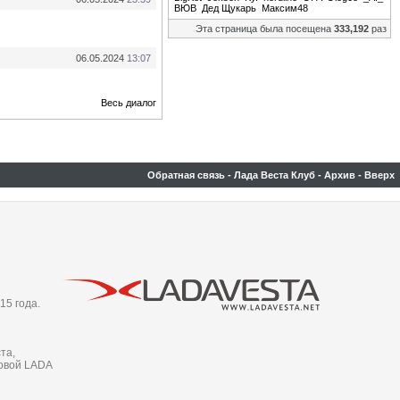
ВЮВ
Дед Щукарь
Максим48
Эта страница была посещена
333,192
раз
06.05.2024
13:07
Весь диалог
Обратная связь
-
Лада Веста Клуб
-
Архив
-
Вверх
15 года.
та,
новой LADA