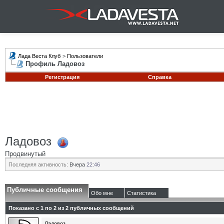
Лада Веста Клуб
>
Пользователи
Профиль Ладовоз
Регистрация
Справка
Ладовоз
Продвинутый
Последняя активность:
Вчера
22:46
Публичные сообщения
Обо мне
Статистика
Показано с 1 по
2
из
2
публичных сообщений
Ладовоз