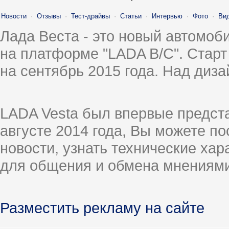
Новости
·
Отзывы
·
Тест-драйвы
·
Статьи
·
Интервью
·
Фото
·
Ви
Лада Веста - это новый автомо
на платформе "LADA B/C". Старт
на сентябрь 2015 года. Над диз
LADA Vesta был впервые предст
августе 2014 года, Вы можете п
новости, узнать технические ха
для общения и обмена мнениями
Разместить рекламу на сайте