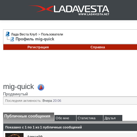
Лада Веста Клуб
>
Пользователи
Профиль mig-quick
Регистрация
Справка
mig-quick
Продвинутый
Последняя активность:
Вчера
20:06
Публичные сообщения
Обо мне
Статистика
Друзья
Показано с 1 по
1
из
1
публичных сообщений
АлексейФ