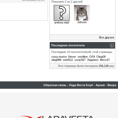
Показано 2 из 2 друзей
Jekson
andrey.vlad
Все друзья
Последние посетители
Последние 10 посетителя(ей) этой страницы:
cosa nostra
Never
nordline
OFA
Oleg08
oleg888
sto0611
yuriy567
Ладовоз
Фесс67
Эта страница была посещена
155,126
раз
Обратная связь
-
Лада Веста Клуб
-
Архив
-
Вверх