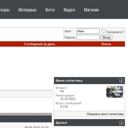
бзоры
Интервью
Фото
Видео
Магазин
Имя
Запомнить?
Пароль
Сообщения за день
Поиск
Мини-статистика
Возраст
64
Регистрация
21.03.2021
Всего сообщений
6,716
Показать всю статистику
Друзья
29.06.2024
00:39