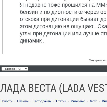
Я недавно тоже прошился на ММК
бензин и по диогностике через op
отскока при дитонации бывает до
этом дитонацию не ощущаю . Ск
углы при детонации или лучше от
динамик .
Текущее врем
ЛАДА ВЕСТА (LADA VES
Новости
·
Отзывы
·
Тест-драйвы
·
Статьи
·
Интервью
·
Фото
·
Ви