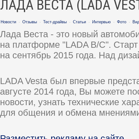
ЛАДА ВЕСТА (LADA VES
Новости
·
Отзывы
·
Тест-драйвы
·
Статьи
·
Интервью
·
Фото
·
Ви
Лада Веста - это новый автомо
на платформе "LADA B/C". Старт
на сентябрь 2015 года. Над диз
LADA Vesta был впервые предст
августе 2014 года, Вы можете п
новости, узнать технические ха
для общения и обмена мнениями
Разместить рекламу на сайте