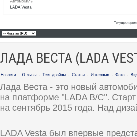
Автомобиль
LADA Vesta
Текущее врем
ЛАДА ВЕСТА (LADA VES
Новости
·
Отзывы
·
Тест-драйвы
·
Статьи
·
Интервью
·
Фото
·
Ви
Лада Веста - это новый автомо
на платформе "LADA B/C". Старт
на сентябрь 2015 года. Над диз
LADA Vesta был впервые предст