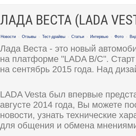
ЛАДА ВЕСТА (LADA VES
Новости
·
Отзывы
·
Тест-драйвы
·
Статьи
·
Интервью
·
Фото
·
Ви
Лада Веста - это новый автомо
на платформе "LADA B/C". Старт
на сентябрь 2015 года. Над диз
LADA Vesta был впервые предст
августе 2014 года, Вы можете п
новости, узнать технические ха
для общения и обмена мнениями