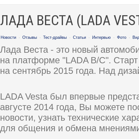
ЛАДА ВЕСТА (LADA VES
Новости
·
Отзывы
·
Тест-драйвы
·
Статьи
·
Интервью
·
Фото
·
Ви
Лада Веста - это новый автомо
на платформе "LADA B/C". Старт
на сентябрь 2015 года. Над диз
LADA Vesta был впервые предст
августе 2014 года, Вы можете п
новости, узнать технические ха
для общения и обмена мнениями