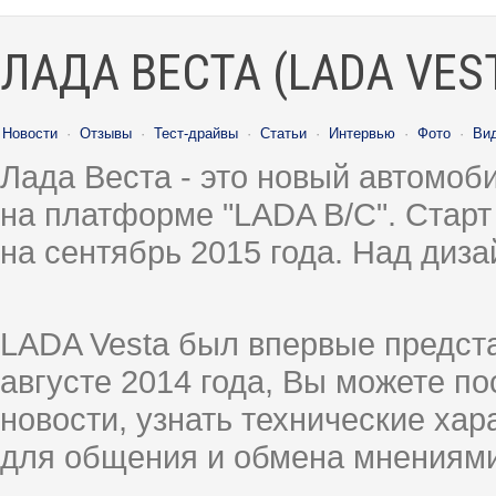
ЛАДА ВЕСТА (LADA VES
Новости
·
Отзывы
·
Тест-драйвы
·
Статьи
·
Интервью
·
Фото
·
Ви
Лада Веста - это новый автомо
на платформе "LADA B/C". Старт
на сентябрь 2015 года. Над диз
LADA Vesta был впервые предст
августе 2014 года, Вы можете п
новости, узнать технические ха
для общения и обмена мнениями