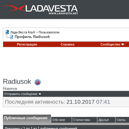
Лада Веста Клуб
>
Пользователи
Профиль Radiusok
Регистрация
Справка
Сообщество
Radiusok
Новичок
Отправить сообщение
Последняя активность:
21.10.2017
07:41
Публичные сообщения
Обо мне
Статистика
Друзья
Связь
Показано с 1 по
1
из
1
публичных сообщений