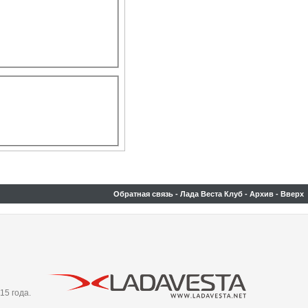
Обратная связь
-
Лада Веста Клуб
-
Архив
-
Вверх
15 года.