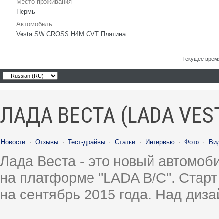
Место проживания
Пермь
Автомобиль
Vesta SW CROSS H4M CVT Платина
Текущее врем
ЛАДА ВЕСТА (LADA VES
Новости
·
Отзывы
·
Тест-драйвы
·
Статьи
·
Интервью
·
Фото
·
Ви
Лада Веста - это новый автомо
на платформе "LADA B/C". Старт
на сентябрь 2015 года. Над диз