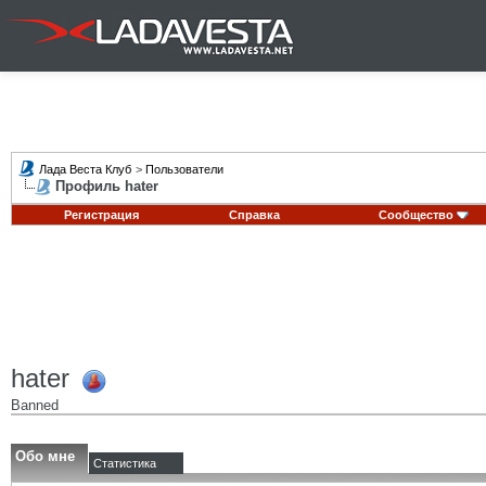
Лада Веста Клуб
>
Пользователи
Профиль hater
Регистрация
Справка
Сообщество
hater
Banned
Обо мне
Статистика