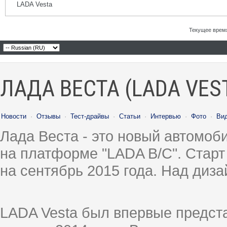
LADA Vesta
Текущее врем
ЛАДА ВЕСТА (LADA VES
Новости
·
Отзывы
·
Тест-драйвы
·
Статьи
·
Интервью
·
Фото
·
Ви
Лада Веста - это новый автомо
на платформе "LADA B/C". Старт
на сентябрь 2015 года. Над диз
LADA Vesta был впервые предст