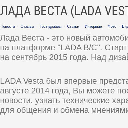
ЛАДА ВЕСТА (LADA VES
Новости
·
Отзывы
·
Тест-драйвы
·
Статьи
·
Интервью
·
Фото
·
Ви
Лада Веста - это новый автомо
на платформе "LADA B/C". Старт
на сентябрь 2015 года. Над диз
LADA Vesta был впервые предст
августе 2014 года, Вы можете п
новости, узнать технические ха
для общения и обмена мнениями