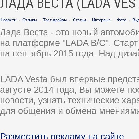
ЛАДА ВЕСТА (LADA VES
Новости
·
Отзывы
·
Тест-драйвы
·
Статьи
·
Интервью
·
Фото
·
Ви
Лада Веста - это новый автомо
на платформе "LADA B/C". Старт
на сентябрь 2015 года. Над диз
LADA Vesta был впервые предст
августе 2014 года, Вы можете п
новости, узнать технические ха
для общения и обмена мнениями
Разместить рекламу на сайте